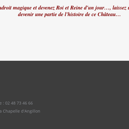
droit magique et devenez Roi et Reine d'un jour…, laissez u
devenir une partie de l'histoire de ce Château…
e : 02 48 73 46 66
a Chapelle d'Angillon