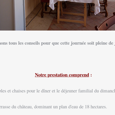
ns tous les conseils pour que cette journée soit pleine de 
Notre prestation comprend
:
bles et chaises pour le dîner et le déjeuner familial du dimanc
asse du château, dominant un plan d'eau de 18 hectares.