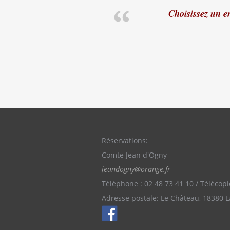
Choisissez un en
Réservations:
Comte Jean d'Ogny
jeandogny@orange.fr
Téléphone : 02 48 73 41 10 / Télécopi
Adresse postale: Le Château, 18380 L