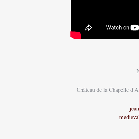
N
Château de la Chapelle d’A
jea
medieva