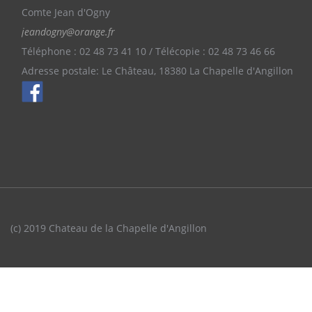
Comte Jean d'Ogny
jeandogny@orange.fr
Téléphone : 02 48 73 41 10 / Télécopie : 02 48 73 46 66
Adresse postale: Le Château, 18380 La Chapelle d'Angillon
(c) 2019 Chateau de la Chapelle d'Angillon