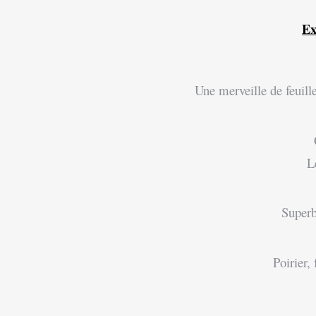
Ex
Une merveille de feuill
L
Superb
Poirier, 